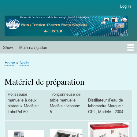
Skip
Log in
User
to
account
main
menu
content
Show — Main navigation
Main
navigation
Accueil
Analyse Thermique
Microstructurale et Microanalyse
Analyse des Surfaces
Analyse Chimique Elémentaire
Analyse Electrochimique
Analyse Chromatographique
Matériel de préparation
Prestations
IBTIKAR -1275
Home
Node
Breadcrumb
Matériel de préparation
Polisseuse
Tronçonneuse de
manuelle à deux
table manuelle
Distillateur d’eau de
plateaux Modèle :
Modèle : labotom
laboratoire Marque :
LaboPol-60
5
GFL, Modèle : 2004