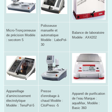
Polisseuse
Micro-Tronçonneuse
manuelle et
Balance de laboratoire
de précision Modèle
automatique
Modèle : AX4202
: secotom 5
Modèle : LaboPol-
30
Appareillage
Presse
Appareil de purification
d’amincissement
d’enrobage à
de l’eau Marque :
électrolytique
chaud Modèle :
aquaMax, Modèle :
Modèle : TenuPol-5
CitoPress -5
Basic 360