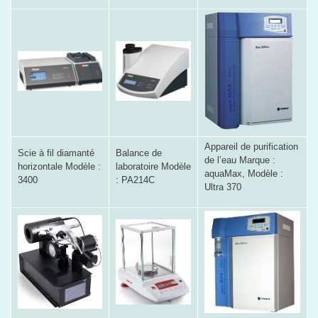
Appareil de purification
Scie à fil diamanté
Balance de
de l’eau Marque :
horizontale Modèle :
laboratoire Modèle
aquaMax, Modèle :
3400
: PA214C
Ultra 370